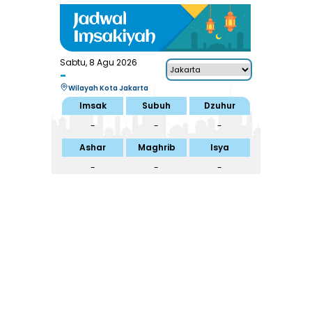
Sabtu, 8 Agu 2026
-
Wilayah Kota Jakarta
Imsak
Subuh
Dzuhur
-
-
-
Ashar
Maghrib
Isya
-
-
-